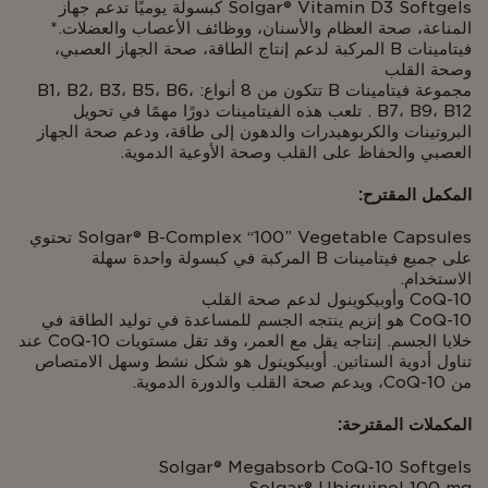
Solgar® Vitamin D3 Softgels كبسولة يوميًا تدعم جهاز
المناعة، صحة العظام والأسنان، ووظائف الأعصاب والعضلات.*
فيتامينات B المركبة لدعم إنتاج الطاقة، صحة الجهاز العصبي،
وصحة القلب
مجموعة فيتامينات B تتكون من 8 أنواع: B1، B2، B3، B5، B6،
B7، B9، B12 . تلعب هذه الفيتامينات دورًا مهمًا في تحويل
البروتينات والكربوهيدرات والدهون إلى طاقة، ودعم صحة الجهاز
العصبي والحفاظ على القلب وصحة الأوعية الدموية.
المكمل المقترح:
Solgar® B-Complex “100” Vegetable Capsules تحتوي
على جميع فيتامينات B المركبة في كبسولة واحدة سهلة
الاستخدام.
CoQ-10 وأوبيكوينول لدعم صحة القلب
CoQ-10 هو إنزيم ينتجه الجسم للمساعدة في توليد الطاقة في
خلايا الجسم. إنتاجه يقل مع العمر، وقد تقل مستويات CoQ-10 عند
تناول أدوية الستاتين. أوبيكوينول هو شكل نشط وسهل الامتصاص
من CoQ-10، ويدعم صحة القلب والدورة الدموية.
المكملات المقترحة:
Solgar® Megabsorb CoQ-10 Softgels