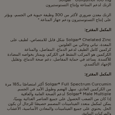
Solgar® Ubiquinol 100 mg
الزنك لدعم المناعة وإنتاج التستوستيرون
الزنك معدن ضروري لأكثر من 300 وظيفة حيوية في الجسم، ويؤثر
على إنتاج التستوستيرون ودعم جهاز المناعة.*
المكمل المقترح:
Solgar® Chelated Zinc شكل قابل للامتصاص، لطيف على
المعدة، نباتي وخالي من الغلوتين.
كركمين كامل الطيف لدعم الدماغ، المفاصل، والمناعة
الكركمين هو المركب النشط في الكركم، ويمتاز بخواصه المضادة
للأكسدة. يساعد في حماية المفاصل، دعم صحة الدماغ، وتقليل
الإجهاد التأكسدي.
المكمل المقترح:
Solgar® Full Spectrum Curcumin أكثر امتصاصًا بـ185 مرة
من الكركمين العادي، سهل الهضم وطويل الأمد في الجسم.
Solgar® Male Multiple لدعم الصحة العامة والعافية
إذا كان من الصعب الحصول على جميع العناصر الغذائية يوميًا،
يمكن لمكمل متعدد الفيتامينات المصمم خصيصًا للرجال أن يكون
الحل. يحتوي على جميع الفيتامينات والمعادن الأساسية، الأعشاب
والمركبات النباتية،