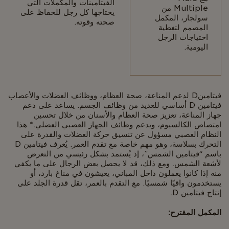
الفيتامينات والمكملات التي
Multiple من
يحتاجها كل رجل للحفاظ على
سولجار، المكمل
صحته وقوته.
المصمم لتغطية
احتياجات الرجل
اليومية.
فيتامينD لدعم المناعة، صحة العظام، ووظائف العضلات والأعصاب
Body
فيتامين D أساسي للعديد من وظائف الجسم. يساعد على دعم
جهاز المناعة، تعزيز صحة العظام والأسنان من خلال تحسين
امتصاص الكالسيوم، ويدعم وظائف الجهاز العصبي العضلي.* هذا
النظام العصبي مسؤول عن تنسيق حركة العضلات والقدرة على
التحرك بسلاسة، وهو مهم خاصة مع تقدم العمر. يُعرف فيتامين D
باسم “فيتامين الشمس”، إذ يُستمد بشكل رئيسي من التعرض
لأشعة الشمس. ومع ذلك، قد لا يحصل بعض الرجال على ما يكفي
منه إذا كانوا يعملون داخل المباني، يعيشون في مناخ بارد، أو
يستخدمون واقيًا شمسيًا. مع التقدم بالعمر، تقل قدرة الجلد على
إنتاج فيتامين D.
المكمل المقترح: