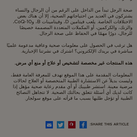
صحة الرجل تبدأ من الداخل على الرغم من أن الرجال والنساء
يشتركون في العديد من احتياجاتهم الصحية، إلا أن هناك بعض
الاختلافات الخاصة. يلعب فيتامين D، وفيتامينات B، وCoQ-10،
والزنك، والكركمين، أو المكملات المتعددة المصممة خصيصًا
للرجال، دورًا مهمًا في الحفاظ على صحة الرجال.
هل ترغب في الحصول على معلومات صحية وعافية مدعومة علميًا
مباشرة في بريدك الإلكتروني؟ اشترك في نشرتنا الإخبارية.
هذه المنتجات غير مخصصة لتشخيص أو علاج أو منع أي مرض.
المعلومات المقدمة على هذا الموقع تهدف للمعرفة العامة فقط،
وليست بديلاً عن الاستشارة الطبية المتخصصة أو العلاج لحالات
مرضية معينة. استشر طبيبك أو أي مقدم رعاية صحية مؤهل إذا
كانت لديك أي أسئلة تتعلق بحالتك الصحية. لا تتجاهل النصائح
الطبية أو تؤجل طلبها بسبب ما قرأته على موقع سولجار.
SHARE THIS ARTICLE: