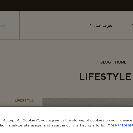
تعرف على
BLOG
HOME
LIFESTYLE
LIFESTYLE
تعزيز صحة ال
عملي
g “Accept All Cookies”, you agree to the storing of cookies on your devic
tion, analyze site usage, and assist in our marketing efforts.
More informa
صحة العضلات: الم