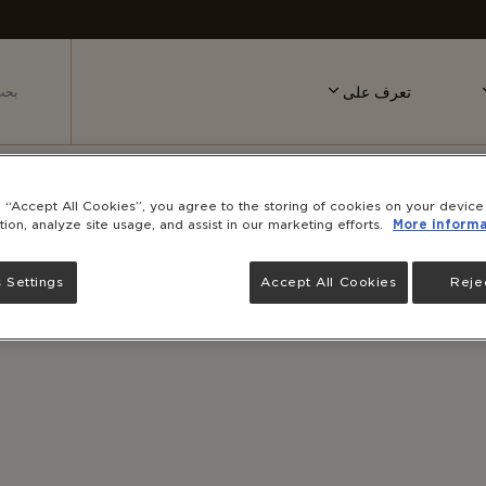
تعرف على
g “Accept All Cookies”, you agree to the storing of cookies on your devic
ت
tion, analyze site usage, and assist in our marketing efforts.
More informa
 Settings
Accept All Cookies
Rejec