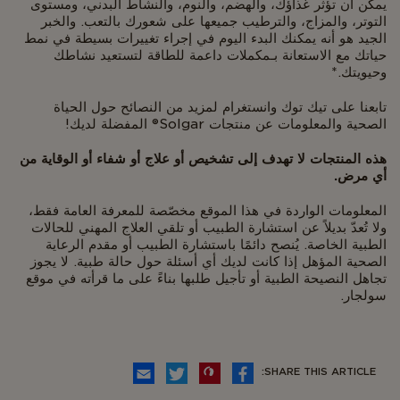
يمكن أن تؤثر غذاؤك، والهضم، والنوم، والنشاط البدني، ومستوى
التوتر، والمزاج، والترطيب جميعها على شعورك بالتعب. والخبر
الجيد هو أنه يمكنك البدء اليوم في إجراء تغييرات بسيطة في نمط
حياتك مع الاستعانة بـمكملات داعمة للطاقة لتستعيد نشاطك
وحيويتك.*
تابعنا على تيك توك وانستغرام لمزيد من النصائح حول الحياة
الصحية والمعلومات عن منتجات Solgar® المفضلة لديك!
هذه المنتجات لا تهدف إلى تشخيص أو علاج أو شفاء أو الوقاية من
أي مرض.
المعلومات الواردة في هذا الموقع مخصّصة للمعرفة العامة فقط،
ولا تُعدّ بديلاً عن استشارة الطبيب أو تلقي العلاج المهني للحالات
الطبية الخاصة. يُنصح دائمًا باستشارة الطبيب أو مقدم الرعاية
الصحية المؤهل إذا كانت لديك أي أسئلة حول حالة طبية. لا يجوز
تجاهل النصيحة الطبية أو تأجيل طلبها بناءً على ما قرأته في موقع
سولجار.
SHARE THIS ARTICLE: