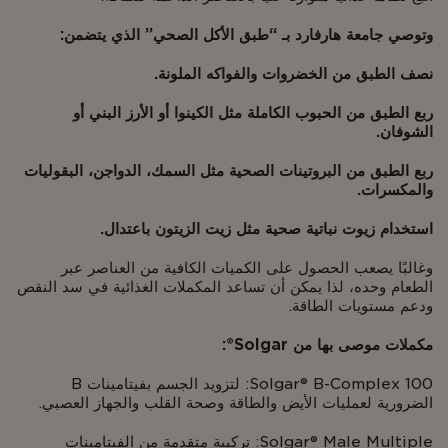
وتوصي جامعة هارفارد بـ “طبق الأكل الصحي” الذي يتضمن:
نصف الطبق من الخضروات والفواكه الملونة.
ربع الطبق من الحبوب الكاملة مثل الكينوا أو الأرز البني أو
الشوفان.
ربع الطبق من البروتينات الصحية مثل السمك، الدواجن، البقوليات
والمكسرات.
استخدام زيوت نباتية صحية مثل زيت الزيتون باعتدال.
وغالبًا يصعب الحصول على الكميات الكافية من العناصر عبر
الطعام وحده، لذا يمكن أن تساعد المكملات الغذائية في سد النقص
ودعم مستويات الطاقة.
مكملات موصى بها من Solgar®:
Solgar® B-Complex 100: لتزويد الجسم بفيتامينات B
الضرورية لعمليات الأيض والطاقة وصحة القلب والجهاز العصبي.
Solgar® Male Multiple: تركيبة متقدمة من الفيتامينات