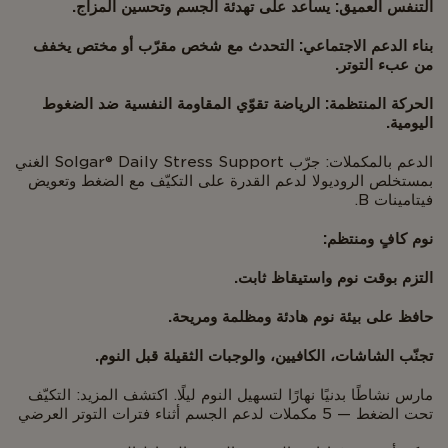
التنفس العميق: يساعد على تهدئة الجسم وتحسين المزاج.
بناء الدعم الاجتماعي: التحدث مع شخص مقرّب أو مختص يخفف
من عبء التوتر.
الحركة المنتظمة: الرياضة تقوّي المقاومة النفسية ضد الضغوط
اليومية.
الدعم بالمكملات: جرّب Solgar® Daily Stress Support الغني
بمستخلص الروديولا لدعم القدرة على التكيّف مع الضغط وتعويض
فيتامينات B.
نوم كافٍ ومنتظم:
التزم بوقت نوم واستيقاظ ثابت.
حافظ على بيئة نوم هادئة ومظلمة ومريحة.
تجنّب الشاشات، الكافيين، والوجبات الثقيلة قبل النوم.
مارس نشاطًا بدنيًا نهارًا لتسهيل النوم ليلًا. اكتشف المزيد: التكيّف
تحت الضغط — 5 مكملات لدعم الجسم أثناء فترات التوتر العرضي