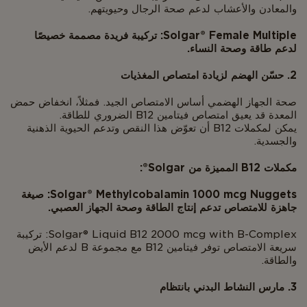
والمعادن والأعشاب لدعم صحة الرجال وحيويتهم.
Solgar® Female Multiple: تركيبة فريدة مصممة خصيصًا
لدعم طاقة وصحة النساء.
2. حسّن الهضم لزيادة امتصاص المغذيات
صحة الجهاز الهضمي أساس الامتصاص الجيد. فمثلاً، انخفاض حمض
المعدة قد يعيق امتصاص فيتامين B12 الضروري للطاقة.
يمكن لمكملات B12 أن تعوّض هذا النقص وتدعم الحيوية الذهنية
والجسدية.
مكملات B12 المميزة من Solgar®:
Solgar® Methylcobalamin 1000 mcg Nuggets: صيغة
جاهزة للامتصاص تدعم إنتاج الطاقة وصحة الجهاز العصبي.
Solgar® Liquid B12 2000 mcg with B-Complex: تركيبة
سريعة الامتصاص توفر فيتامين B12 مع مجموعة B لدعم الأيض
والطاقة.
3. مارس النشاط البدني بانتظام