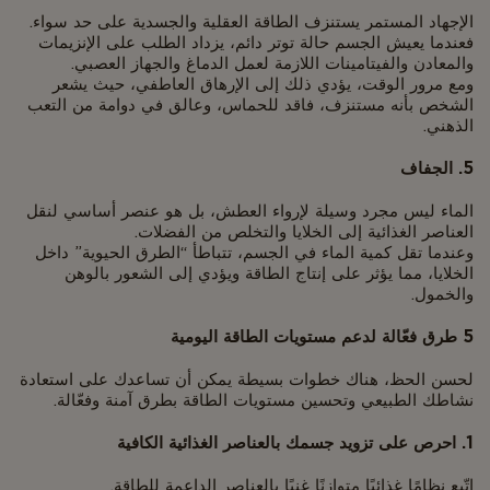
الإجهاد المستمر يستنزف الطاقة العقلية والجسدية على حد سواء.
فعندما يعيش الجسم حالة توتر دائم، يزداد الطلب على الإنزيمات
والمعادن والفيتامينات اللازمة لعمل الدماغ والجهاز العصبي.
ومع مرور الوقت، يؤدي ذلك إلى الإرهاق العاطفي، حيث يشعر
الشخص بأنه مستنزف، فاقد للحماس، وعالق في دوامة من التعب
الذهني.
5. الجفاف
الماء ليس مجرد وسيلة لإرواء العطش، بل هو عنصر أساسي لنقل
العناصر الغذائية إلى الخلايا والتخلص من الفضلات.
وعندما تقل كمية الماء في الجسم، تتباطأ “الطرق الحيوية” داخل
الخلايا، مما يؤثر على إنتاج الطاقة ويؤدي إلى الشعور بالوهن
والخمول.
5 طرق فعّالة لدعم مستويات الطاقة اليومية
لحسن الحظ، هناك خطوات بسيطة يمكن أن تساعدك على استعادة
نشاطك الطبيعي وتحسين مستويات الطاقة بطرق آمنة وفعّالة.
1. احرص على تزويد جسمك بالعناصر الغذائية الكافية
اتّبع نظامًا غذائيًا متوازنًا غنيًا بالعناصر الداعمة للطاقة.