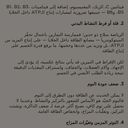
فيتامين C، الزنك، المغنيسيوم، إضافة إلى فيتامينات B1، B2، B3،
B5، وB6 — جميعها ضرورية لمسارات إنتاج الـATP داخل الخلايا.
2. قلة أو فرط النشاط البدني
الرياضة سلاح ذو حدين؛ فممارسة التمارين باعتدال تحفّز
الميتوكوندريا — مصانع الطاقة داخل الخلايا — على إنتاج المزيد من
الـATP، بل وتزيد من عددها وحجمها، ما يرفع قدرة الجسم على
إنتاج الطاقة.
لكن الإفراط في التمرين قد يأتي بنتائج عكسية، إذ يؤدي إلى
الإجهاد، وآلام العضلات، والجفاف، واستنزاف المغذيات الدقيقة
نتيجة زيادة الطلب الأيضي في الجسم.
3. ضعف جودة النوم
لا يمكن الحديث عن الطاقة دون التطرق إلى النوم.
فالنوم الجيّد هو الأساس للشعور بالتركيز والنشاط. وعندما لا
نحصل على نوم كافٍ، نصبح أكثر عرضة لـ ضعف الذاكرة، وتشتت
التركيز، وتقلّبات المزاج، وانخفاض الطاقة العامة.
4. التوتر المزمن وتغيّرات المزاج