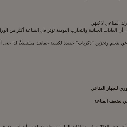
 المناعي لا يُقهَر.
أن العادات الحياتية والتجارب اليومية تؤثر في المناعة أكثر من الوراث
عي بتعلم وتخزين "ذكريات" جديدة لكيفية حمايتك مستقبلاً، لذا حتى أ
ضي يضعف المناعة
ن أن بعض العدّائين في سباقات الماراثون ظهرت لديهم أعراض عدوى ب