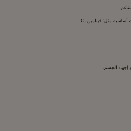
ناغم.
تناول أطعمة متنوعة وغنية بالمغذيات — “تناول ألوان قوس قزح” — وادعم نظامك الغذائي بمكملات أساسية مثل: فيتامين C،
 إجهاد الجسم.