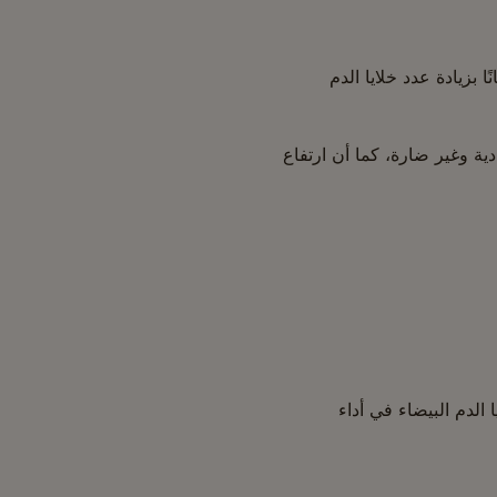
 بزيادة عدد خلايا الدم
ة وغير ضارة، كما أن ارتفاع
E، الذي يحتوي على فيتامين C الذي يدعم خلايا الدم البيضاء في أداء