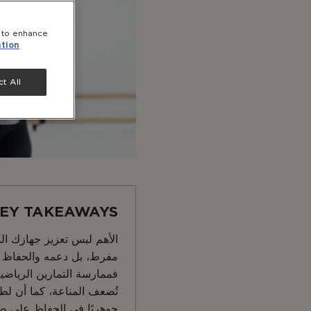
e to enhance
tion
t All
EY TAKEAWAYS:
الأهم ليس تعزيز جهازك ا
مفرط، بل دعمه والحفاظ ع
فممارسة التمارين الرياضية
تُضعف المناعة، كما أن لطعا
جوهريًا في الحفاظ على ص