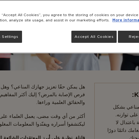
g “Accept All Cookies”, you agree to the storing of cookies on your devic
tion, analyze site usage, and assist in our marketing efforts.
More informa
 Settings
Accept All Cookies
Rejec
هل يمكن حقًا تعزيز جهازك المناعي؟ وهل ا
K
فرص الإصابة بالمرض؟ إليك أكثر المفاهيم
والحقائق العلمية وراءها.
لمناعي بشكل
لى توازنه.
أكثر من أي وقت مضى، يعمل العلماء على 
 باعتدال لا
ليكتشفوا أسراره ويفنّدوا المعلومات المغل
مك دائمًا دورًا
حتك.
فلنلقِ نظرة على أبرز المعتقدات الشائعة ا