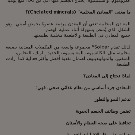
الكروميوم، والسيلينيوم. يحتاج الجسم منها أقل من 100 ملغ يوميًا.
ما معنى "المعادن المخلبية" (Chelated minerals)؟
المعادن المخلبية تعني أن المعدن مرتبط عضويًا بحمض أميني، وهو
الشكل الذي يُمتص بسهولة أثناء عملية الهضم.
جميع المعادن في الطبيعة والأطعمة مخلبية بطبيعتها.
لذلك تقدم Solgar® مجموعة واسعة من المكملات المعدنية بصيغة
مخلبية، مثل: الكالسيوم، المغنيسيوم، الحديد، الزنك، النحاس،
المنغنيز، والموليبدينوم، لضمان تغذية أفضل وأكثر فعالية كما أرادت
الطبيعة.
لماذا نحتاج إلى المعادن؟
المعادن جزء أساسي من نظام غذائي صحي، فهي:
تدعم النمو والتطور
تضمن وظائف الجسم الحيوية
تحافظ على صحة العظام والأسنان
تساعد على نقل الإشارات العصبية