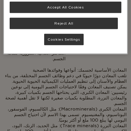
المعادن، من ناحية أخرى، هي
والزنك، فهي
Accept All Cookies
مواد غير عضوية توجد في التربة
ضرورية للحفاظ
والمياه، وتمتصها النباتات أو
على وظائف الجسم
تتناولها الحيوانات.
الحيوية وصحة عامة
Reject All
جيدة.
من المهم أن نعرف أن أجسامنا لا
تستطيع إنتاج المعادن طبيعيًا، لذا
Cookies Settings
يجب الاعتماد على نظام غذائي
صحي ومتوازن للحصول على هذه
العناصر الغذائية الضرورية لصحة
الجسم.
المعادن الأساسية لجسمك: أنواعها وفوائدها الصحية
Body
تلعب المعادن دورًا حيويًا في دعم وظائف الجسم المختلفة، من بناء
العظام والأسنان إلى تنظيم العمليات الكيميائية الحيوية الحيوية.
يمكن تصنيف المعادن وفقًا لاحتياجات الجسم اليومية إلى نوعين
رئيسيين: المعادن الكبرى، التي يحتاجها الجسم بكميات كبيرة،
والمعادن النزرة، المطلوبة بكميات صغيرة لكنها لا تقل أهمية لصحة
الجسم.
المعادن الكبرى (Macrominerals): مثل الكالسيوم، الفوسفور،
البوتاسيوم، والمغنيسيوم. تسمى بهذا الاسم لأن احتياج الجسم
اليومي لها يبلغ 100 ملغ أو أكثر يوميًا.
المعادن النزرة (Trace minerals): مثل الحديد، الزنك، اليود،