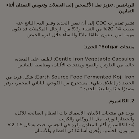
للرياضيين: تعزيز نقل الأكسجين إلى العضلات وتعويض الفقدان أثناء
التمارين
تشير تقديرات CDC إلى أن نقص الحديد وفقر الدم الناتج عنه
يصيب 14–20% من النساء و3% من الرجال. المكملات قد تكون
مهمة لمن يتبعون نظامًا نباتيًا وللنساء خلال فترة الحيض.
منتجات Solgar® للحديد:
Gentle Iron Vegetable Capsules: لطيفة على المعدة،
خالية من الغلوتين والقمح ومنتجات الألبان، ومناسبة للنباتيين.
Earth Source Food Fermented Koji Iron: شكل فريد من
الحديد ذو إطلاق بطيء، مستخرج من الكوجي الياباني المخمر، يوفر
مصدرًا غنيًا وطبيعيًا للحديد.*
2. الكالسيوم
يوجد في منتجات الألبان، الأسماك ذات العظام الصالحة للأكل،
والخضار الورقية مثل البروكلي والكرنب.
يُعد الكالسيوم أكثر المعادن وفرة في الجسم، حيث يشكل 1.5–2%
من وزن الجسم، ويُخزن أساسًا في العظام والأسنان.