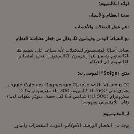
فوائد الكالسيوم:
صحة العظام والأسنان
دعم عمل العضلات والأعصاب
مع النشاط البدني وفيتامين D، يقلل من خطر هشاشة العظام
يضاف أحيانًا المغنيسيوم للمكملات لأنه يساعد على تنظيم نقل
الكالسيوم وتحفيز إفراز هرمون الكالسيتونين لتعزيز امتصاص
الكالسيوم في العظام.
منتج Solgar® الموصى به:
Liquid Calcium Magnesium Citrate with Vitamin D3:
يحتوي على 600 ملغ كالسيوم، 300 ملغ مغنيسيوم، و12.5
ميكروغرام (500 IU) فيتامين D3 لكل حصة، متوفر بنكهات لذيذة
وقابل للامتصاص بسهولة.*
3. المغنيسيوم
يوجد في الخضار الورقية، الأفوكادو، التوت، المكسرات والبذور.