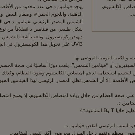
تصاص الكالسيوم،
يوجد فيتامين د في عدد محدود من الأطعمة
ي.
الدهنية، واللحوم الحمراء، وصفار البيض. و
الشمس المصدر الرئيسي لفيتامين د في الج
ديهيدروكوليسترول. وتلعب أشعة الشمس دو
UVB على تحويل هذا الكوليسترول في الجلد إلى سلف فيتامين د3.
ه، والكمية اليومية الموصى بها
كالسيفيرول أو "فيتامين الشمس"، يلعب دورًا أساسيًا في صحة الجسم. 
كن للجسم استخدامه لدعم امتصاص الكالسيوم وتقوية العظام، وكذلك ل
الأطعمة، إلا أن الشمس تظل المصدر الرئيسي لهذا الفيتامين الحيو
على صحة العظام من خلال زيادة امتصاص الكالسيوم، إذ يصبح امتصا
تامين د.
وB المناعية.*4
السبب الرئيسي لنقص فيتامين د.
قضون معظم وقتهم داخل المنزل معرضون أكثر لنقص الفيتامين.