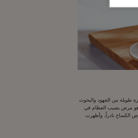
ن د عام 1920، منهياً فترة طويلة من الجهود والبحوث
وهو مرض يصيب العظام في
ض الكساح نادراً، وأظهرت