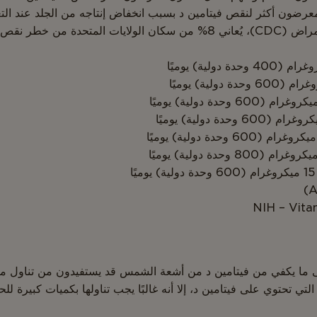
معرضون أكثر لنقص فيتامين د بسبب انخفاض إنتاجه من الجلد عند ا
خطر نقص فيتامين د.6
ى ما يكفي من فيتامين د من أشعة الشمس قد يستفيدون من تناول مك
ي تحتوي على فيتامين د، إلا أنه غالبًا يجب تناولها بكميات كبيرة ل