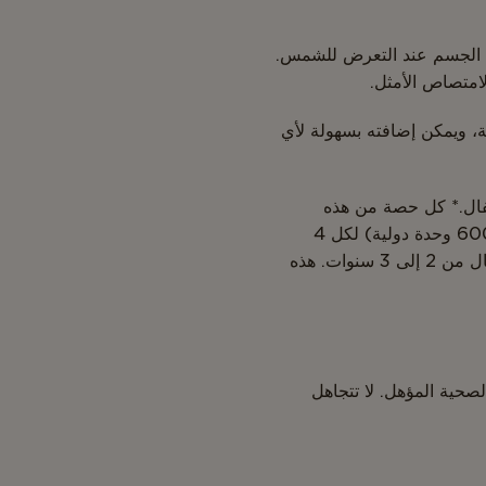
ن D3، وهو نفس الشكل الذي ينتجه الجسم عند التعرض للشمس.
الامتصاص الأمثل.
الشهية، ويمكن إضافته بسهولة لأي
 العظام عند الأطفال.* كل حصة من هذه
الحلوى المصنوعة من التابيوكا توفر الجرعة الموصى بها من قبل أطباء الأطفال – 15 ميكروغرام (600 وحدة دولية) لكل 4
حبات للأطفال من سن 4 سنوات فما فوق، و7.5 ميكروغرام (300 وحدة دولية) لكل 2 حبة للأطفال من 2 إلى 3 سنوات. هذه
لصحية المؤهل. لا تتجاهل