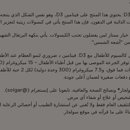
SolgarⓇ كبسولات فيتامين D3: يحتوي هذا المنتج على فيتامي
ات الذائبة في الدهون، فإن هذا المنتج يأتي في كبسولات زيتية لتعزيز 
 فيتامين D3 سائل: خيار ممتاز لمن يفضلون تجنب الكبسولات. يأتي بنكهة البرتقال 
ن "أشعة الشمس".
SolgarⓇ U-Cubes™ مكمل كالسيوم للأطفال مع D3: فيتامين د ضروري لنمو
صنع دفعات صغيرة لضمان أعلى جودة.
® ونصائح الصحة والعافية، تابعونا على إنستغرام (@solgar).
شخيص أو علاج أو شفاء أي مرض.
لتثقيف العام فقط ولا تُغني عن استشارة الطبيب أو أخصائي الرعاية ا
بناءً على ما قرأته في موقع سولجار.