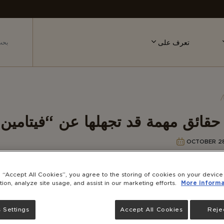
تعرف على
: حقائق مهمة قد تجهلها عن “فيتام
OCTOBER 28
g “Accept All Cookies”, you agree to the storing of cookies on your devic
tion, analyze site usage, and assist in our marketing efforts.
More informa
 Settings
Accept All Cookies
Rejec