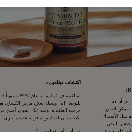
اكتشاف فيتامين د
K
تم اكتشاف فيتامي
د هو أشعة
للتوصل إلى وسيلة لعلاج مرض الكساح، 
 يمكن العثور
مرحلة الطفولة. ومنذ ذلك الحين، أصبح مر
ة مثل الأسماك
الأبحاث أن لفيتامين د فوائد عديدة أخرى.¹
 وصفار البيض.
حفاظ على صحة
من أين يأتي فيتامين د؟